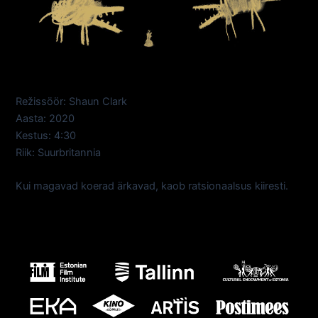
Režissöör: Shaun Clark
Aasta: 2020
Kestus: 4:30
Riik: Suurbritannia
Kui magavad koerad ärkavad, kaob ratsionaalsus kiiresti.