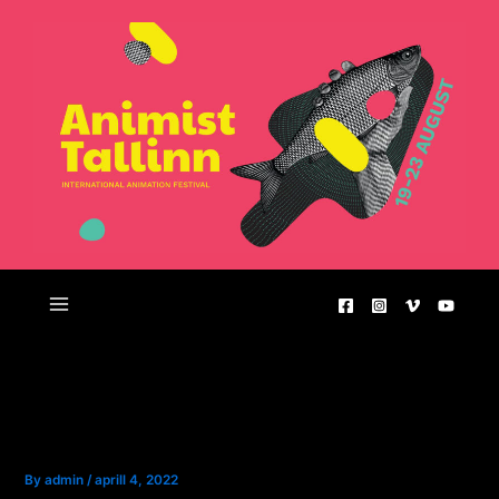
Skip
to
content
Main
Menu
VAATA NÜÜD: Animist 2021
dokumentaal
By
admin
/
aprill 4, 2022