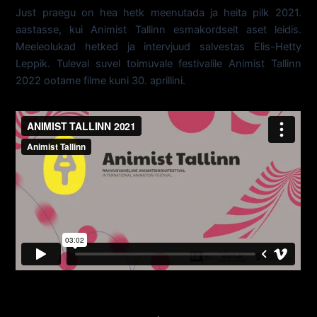
Just praegu on hea hetk meenutada ja heita pilk 2021.
aastasse, kui Animist Tallinn esmakordselt aset leidis.
Meeleolukad hetked ja intervjuud salvestas Elis-Hetty
Leppik. Tuleval suvel toimuvale festivalile Animist Tallinn
2022 ootame filme kuni 30. aprillini.